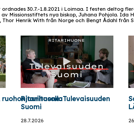
ordnades 30.7.-1.8.2021 i Loimaa. I festen deltog fle
av Missionsstiftets nya biskop, Juhana Pohjola. Ida H
, Thor Henrik With från Norge och Bengt Ådahl från S
uohonjuuritasolla
Ritarihuone: Tulevaisuuden
S
Suomi
L
28.7.2026
26