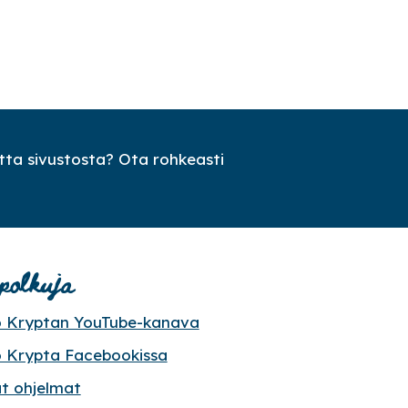
ta sivustosta? Ota rohkeasti
polkuja
o Kryptan YouTube-kanava
o Krypta Facebookissa
at ohjelmat