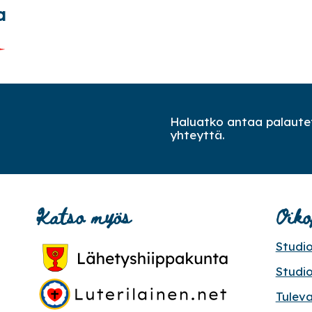
a
Haluatko antaa palautet
yhteyttä.
Katso myös
Oiko
Studi
Studi
Tulev