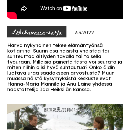
Lähikuvassa-sarja
3.3.2022
Harva nykynainen tekee elämäntyönsä
kotiäitinä. Suurin osa naisista yhdistää tai
suhteuttaa äitiyden tavalla tai toisella
työuraan. Millaisia paineita tästä voi seurata ja
miten niihin olisi hyvä suhtautua? Onko äidin
luotava uraa saadakseen arvostusta? Muun
muassa näistä kysymyksistä keskustelevat
Hanna-Maria Mannila ja Anu Laine yhdessä
haastattelija Ida Heikkilän kanssa.