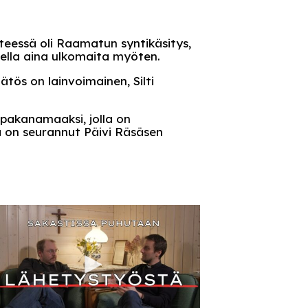
eessä oli Raamatun syntikäsitys,
sella aina ulkomaita myöten.
tös on lainvoimainen, Silti
 pakanamaaksi, jolla on
a on seurannut Päivi Räsäsen