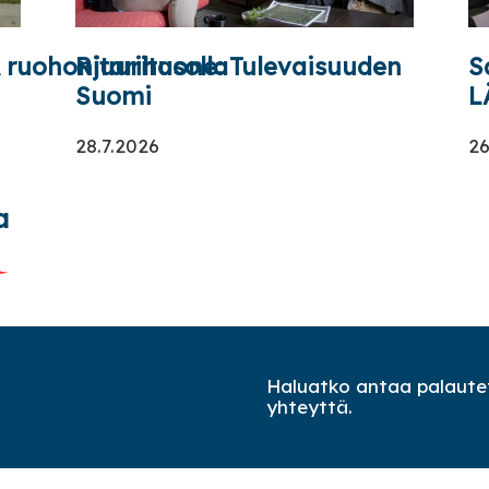
uohonjuuritasolla
Ritarihuone: Tulevaisuuden
S
Suomi
L
28.7.2026
26
a
Haluatko antaa palautet
yhteyttä.