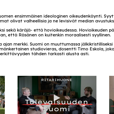
Suomen ensimmäinen ideologinen oikeudenkäynti. Syytt
mat olivat valheellisia ja ne levisivät median avustuk
i sekä käräjä- että hovioikeudessa. Hovioikeuden pää
, että Räsänen on kuitenkin moraalisesti syyllinen.
ajan merkki. Suomi on muuttumassa jälkikristilliseksi
ämänkertainen studiovieras, dosentti Timo Eskola, jok
merkittävyyden tähden tarkasti alusta asti.