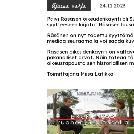
Ajassa-sarja
24.11.2023
Päivi Räsäsen oikeudenkäynti oli 
syytteeseen kirjatut Räsäsen lausu
Räsänen on nyt todettu syyttömäks
mediaa seuraamalla voi saada kuvan
Räsäsen oikeudenkäynti on valtava 
pakanalliset arvot. Näin toteaa t
oikeustapausta sen historiallisen 
Toimittajana Miisa Latikka.