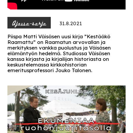
Ajassa-sarja
31.8.2021
Piispa Matti Väisäsen uusi kirja ”Kestääkö
Raamattu” on Raamatun arvovallan ja
merkityksen vankka puolustus ja Väisäsen
elämäntyön hedelmä. Studiossa Väisäsen
kanssa kirjasta ja kirjailijan historiasta on
keskustelemassa kirkkohistorian
emeritusprofessori Jouko Talonen.