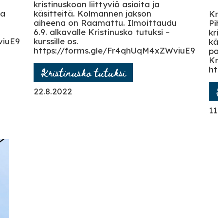
kristinuskoon liittyviä asioita ja
na
käsitteitä. Kolmannen jakson
Kr
aiheena on Raamattu. Ilmoittaudu
Pi
6.9. alkavalle Kristinusko tutuksi –
kr
viuE9
kurssille os.
kä
https://forms.gle/Fr4qhUqM4xZWviuE9
pa
Kr
Kristinusko tutuksi
ht
22.8.2022
11