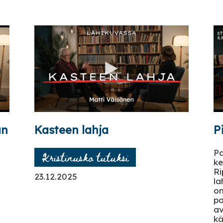
an
Kasteen lahja
P
Pa
Kristinusko tutuksi
ke
Ri
23.12.2025
la
on
pa
av
k