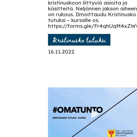
kristinuskoon liittyviä asioita ja
käsitteitä. Neljännen jakson aihee
on rukous. Ilmoittaudu Kristinusko
tutuksi – kurssille os.
https://forms.gle/Fr4qhUqM4xZW
Kristinusko tutuksi
16.11.2022