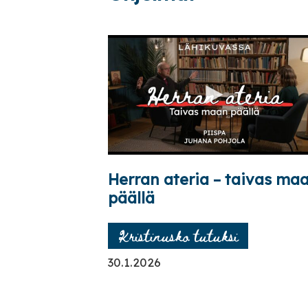
Herran ateria – taivas ma
päällä
Kristinusko tutuksi
30.1.2026