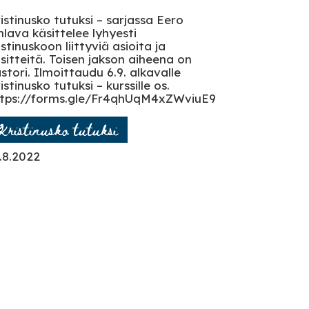
istinusko tutuksi – sarjassa Eero
hlava käsittelee lyhyesti
istinuskoon liittyviä asioita ja
sitteitä. Toisen jakson aiheena on
stori. Ilmoittaudu 6.9. alkavalle
istinusko tutuksi – kurssille os.
tps://forms.gle/Fr4qhUqM4xZWviuE9
Kristinusko tutuksi
.8.2022