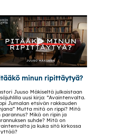
itääkö minun ripittäytyä?
stori Juuso Mäkiseltä julkaistaan
säjuhlilla uusi kirja: ”Avaintenvalta.
ppi Jumalan etsivän rakkauden
hjana” Mutta mitä on rippi? Mitä
 parannus? Mikä on ripin ja
rannuksen suhde? Mitä on
aintenvalta ja kuka sitä kirkossa
äyttää?