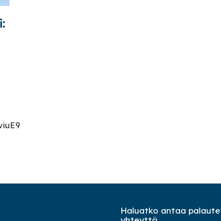
:
u
viuE9
Haluatko antaa palautet
yhteyttä.