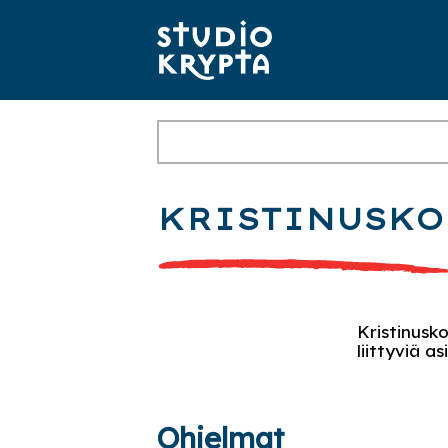
KRISTINUSKO 
Kristinusko
liittyviä as
Ohjelmat